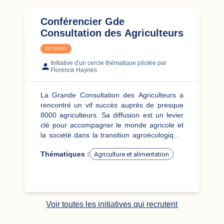
Conférencier Gde
Consultation des Agriculteurs
EN COURS
Initiative d'un cercle thématique
pilotée par
Florence Haynes
La Grande Consultation des Agriculteurs a
rencontré un vif succès auprès de presque
8000 agriculteurs. Sa diffusion est un levier
clé pour accompagner le monde agricole et
la société dans la transition agroécologique!
C'est l'objectif de cette initiative dédié au
Thématiques :
Agriculture et alimentation
parcours de certification des conférenciers.
Voir toutes les initiatives qui recrutent