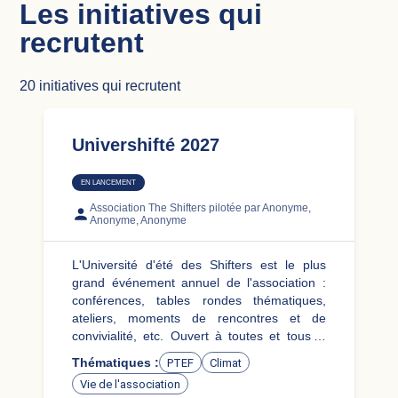
Les initiatives qui
recrutent
20
initiatives qui recrutent
Univershifté 2027
EN LANCEMENT
Association The Shifters
pilotée par Anonyme,
Anonyme, Anonyme
L'Université d'été des Shifters est le plus
grand événement annuel de l'association :
conférences, tables rondes thématiques,
ateliers, moments de rencontres et de
convivialité, etc. Ouvert à toutes et tous, il
réunit l’écosystème du Shift Project et des
Thématiques :
PTEF
Climat
Shifters : membres et sympathisants de
Vie de l'association
l’association, experts et intervenants,