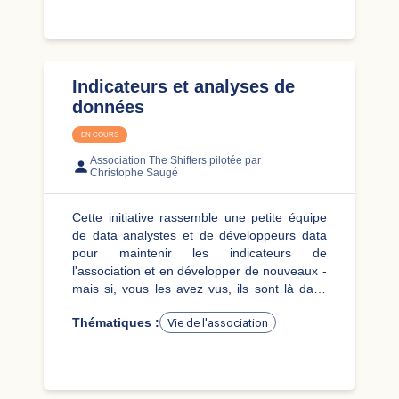
représentants d’organisations, grand public,
etc.
Indicateurs et analyses de
données
EN COURS
Association The Shifters
pilotée par
Christophe Saugé
Cette initiative rassemble une petite équipe
de data analystes et de développeurs data
pour maintenir les indicateurs de
l'association et en développer de nouveaux -
mais si, vous les avez vus, ils sont là dans
votre compte :
Thématiques :
Vie de l'association
https://moncompte.theshifters.org/indicateurs/shifters-
membres
L'équipe réalise aussi des
analyses en profondeur lorsque c'est
nécessaire.