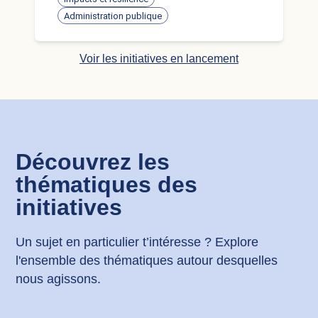
appropriation et leur portage demandent une
Administration publique
continuité dans le temps. Côté Shifters, les
compétences et contributions existent mais
restent dispersées (conférences/ateliers,
Voir les initiatives en lancement
interventions locales, relectures ponctuelles),
ce qui limite la capacité à répondre vite et de
manière homogène aux sollicitations.
Découvrez les
thématiques des
initiatives
Un sujet en particulier t’intéresse ? Explore
l'ensemble des thématiques autour desquelles
nous agissons.