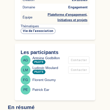
Engagement
Domaine
Plateforme d'engagement
,
Équipe
Initiatives et projets
Thématiques
Vie de l'association
Les participants
Antoine Godbillon
AG
Contacter
PILOTE
Ludovic Moulard
LM
Contacter
PILOTE
FG
Florent Goumy
PE
Patrick Ear
En résumé