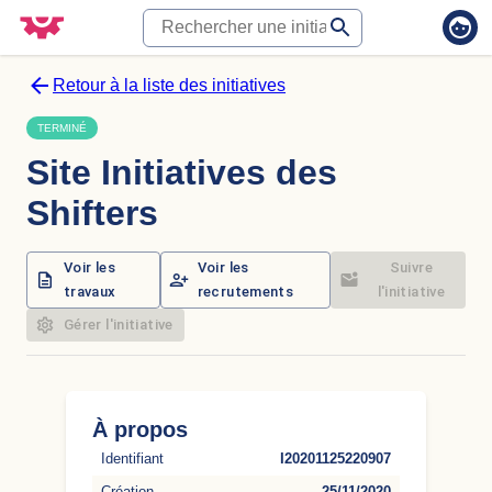
Retour à la liste des initiatives
TERMINÉ
Site Initiatives des
Shifters
Voir les
Voir les
Suivre
travaux
recrutements
l'initiative
Gérer l'initiative
À propos
I20201125220907
Identifiant
25/11/2020
Création